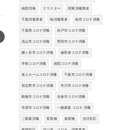
病院消毒
クラスター
関東消毒業者
千葉消毒業者
柏消毒業者
柏市コロナ消毒
千葉県コロナ消毒
松戸市コロナ消毒
>
流山市コロナ消毒
野田市コロナ消毒
鎌ヶ谷市コロナ消毒
歯医者コロナ消毒
学校コロナ消毒
病院コロナ消毒
老人ホームコロナ消毒
千葉市コロナ消毒
習志野市コロナ消毒
市川市コロナ消毒
船橋市コロナ消毒
佐倉市コロナ消毒
市原市コロナ消毒
一般家庭 コロナ 消毒
ご家庭消毒
変異種
新変種
当日対応
夜間対応
流山市 コロナ 消毒業者