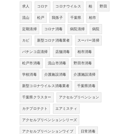
求人
コロナ
コロナウイルス
柏
野田
流山
松戸
我孫子
千葉県
柏市
定期清掃
コロナ消毒
病院清掃
病院
カビ
新型コロナ消毒業者
スーパー清掃
パチンコ店清掃
店舗消毒
柏市消毒
松戸市消毒
流山市消毒
野田市消毒
学校消毒
介護施設消毒
介護施設清掃
新型コロナウイルス消毒業者
千葉県消毒
千葉県クラスター
アクセルプリベンション
カテプロテクト
エアミスティ
アクセルプリベンションシリーズ
アクセルプリベンションワイプ
日常消毒