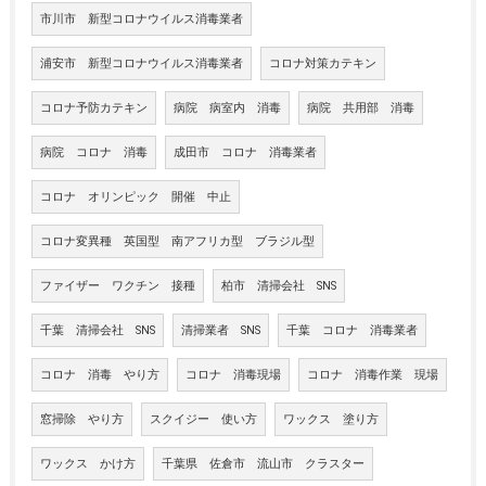
市川市 新型コロナウイルス消毒業者
浦安市 新型コロナウイルス消毒業者
コロナ対策カテキン
コロナ予防カテキン
病院 病室内 消毒
病院 共用部 消毒
病院 コロナ 消毒
成田市 コロナ 消毒業者
コロナ オリンピック 開催 中止
コロナ変異種 英国型 南アフリカ型 ブラジル型
ファイザー ワクチン 接種
柏市 清掃会社 SNS
千葉 清掃会社 SNS
清掃業者 SNS
千葉 コロナ 消毒業者
コロナ 消毒 やり方
コロナ 消毒現場
コロナ 消毒作業 現場
窓掃除 やり方
スクイジー 使い方
ワックス 塗り方
ワックス かけ方
千葉県 佐倉市 流山市 クラスター