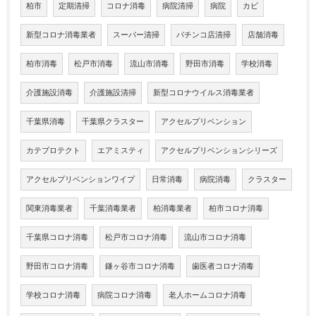
柏市
定期清掃
コロナ消毒
病院清掃
病院
カビ
新型コロナ消毒業者
スーパー清掃
パチンコ店清掃
店舗消毒
柏市消毒
松戸市消毒
流山市消毒
野田市消毒
学校消毒
介護施設消毒
介護施設清掃
新型コロナウイルス消毒業者
千葉県消毒
千葉県クラスター
アクセルプリベンション
カテプロテクト
エアミスティ
アクセルプリベンションシリーズ
アクセルプリベンションワイプ
日常消毒
病院消毒
クラスター
関東消毒業者
千葉消毒業者
柏消毒業者
柏市コロナ消毒
千葉県コロナ消毒
松戸市コロナ消毒
流山市コロナ消毒
野田市コロナ消毒
鎌ヶ谷市コロナ消毒
歯医者コロナ消毒
学校コロナ消毒
病院コロナ消毒
老人ホームコロナ消毒