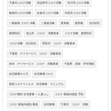
千葉市コロナ消毒
習志野市コロナ消毒
市川市コロナ消毒
船橋市コロナ消毒
佐倉市コロナ消毒
市原市コロナ消毒
一般家庭 コロナ 消毒
ご家庭消毒
変異種
新変種
当日対応
夜間対応
流山市 コロナ 消毒業者
コロナ消毒 夜間対応
コロナ消毒 当日対応
野田市 コロナ 消毒業者
千葉県 デイサービス コロナ 消毒業者
柏市 デイサービス コロナ 消毒業者
千葉県 高校 学年閉鎖
自宅療養やり方
自宅療養コロナ
新型コロナウイルス 自宅療養 マニュアル
コロナ陽性 自宅療養 一人暮らし
コロナ 家族内感染 予防
コロナ 家族内感染 看病
自宅療養
千葉市 コロナ 消毒