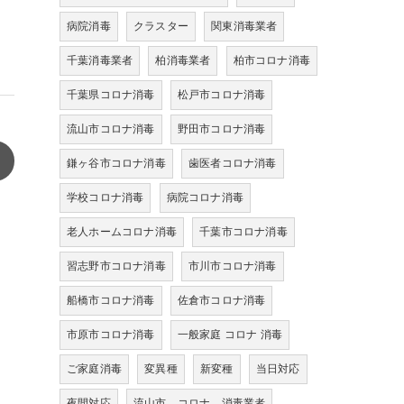
病院消毒
クラスター
関東消毒業者
千葉消毒業者
柏消毒業者
柏市コロナ消毒
千葉県コロナ消毒
松戸市コロナ消毒
流山市コロナ消毒
野田市コロナ消毒
>
鎌ヶ谷市コロナ消毒
歯医者コロナ消毒
学校コロナ消毒
病院コロナ消毒
老人ホームコロナ消毒
千葉市コロナ消毒
習志野市コロナ消毒
市川市コロナ消毒
船橋市コロナ消毒
佐倉市コロナ消毒
市原市コロナ消毒
一般家庭 コロナ 消毒
ご家庭消毒
変異種
新変種
当日対応
夜間対応
流山市 コロナ 消毒業者