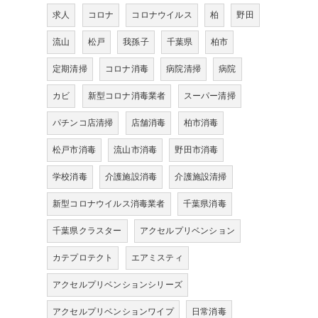
求人
コロナ
コロナウイルス
柏
野田
流山
松戸
我孫子
千葉県
柏市
定期清掃
コロナ消毒
病院清掃
病院
カビ
新型コロナ消毒業者
スーパー清掃
パチンコ店清掃
店舗消毒
柏市消毒
松戸市消毒
流山市消毒
野田市消毒
学校消毒
介護施設消毒
介護施設清掃
新型コロナウイルス消毒業者
千葉県消毒
千葉県クラスター
アクセルプリベンション
カテプロテクト
エアミスティ
アクセルプリベンションシリーズ
アクセルプリベンションワイプ
日常消毒